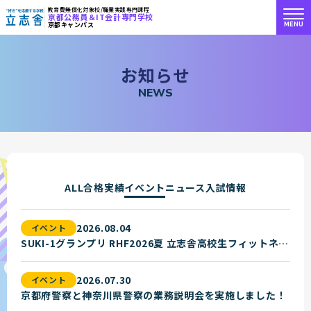
教育費無償化対象校/職業実践専門課程
京都公務員＆IT会計専門学校
MENU
京都キャンパス
"好き"を応援する学校 立志舎
お
知
ら
せ
N
E
W
S
ALL
合格実績
イベント
ニュース
入試情報
2026.08.04
イベント
SUKI-1グランプリ RHF2026夏 立志舎高校生フィットネスボディコンテスト
2026.07.30
イベント
京都府警察と神奈川県警察の業務説明会を実施しました！