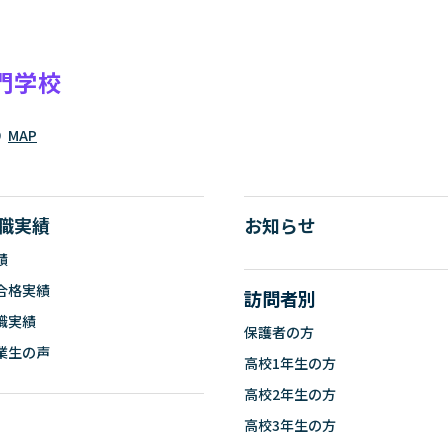
門学校
9
MAP
職実績
お知らせ
績
合格実績
訪問者別
職実績
保護者の方
業生の声
高校1年生の方
高校2年生の方
高校3年生の方