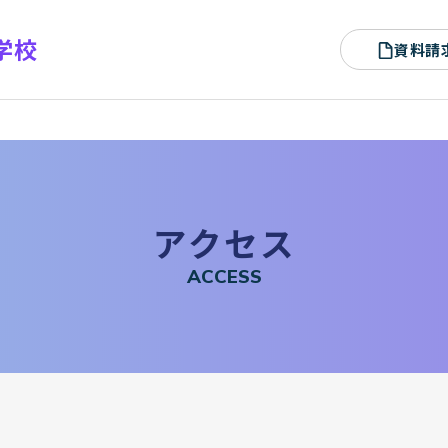
学校
資料請
ア
ク
セ
ス
A
C
C
E
S
S