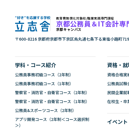
教育費無償化対象校/職業実践専門課程
京都公務員＆IT会計専
京都キャンパス
"好き"を応援する学校 立志舎
〒600-8216 京都府京都市下京区烏丸通七条下る東塩小路町71
学科・コース紹介
資格・就
公務員事務初級コース（2年制）
資格合格実
公務員事務初級コース（1年制）
公務員試験
警察官・消防官・自衛官コース（2年制）
民間企業就
警察官・消防官・自衛官コース（1年制）
在校生・卒
公務員&スポーツコース（2年制）
アプリ開発コース（2年制＜コース選択制
イベント
＞）