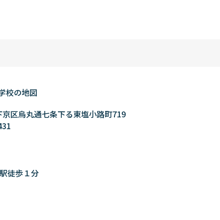
都市下京区烏丸通七条下る東塩小路町719
431
」駅徒歩１分