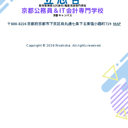
教育費無償化対象校/職業実践専門課程
"好き"を応援する学校 立志舎
京都公務員＆IT会計専門学校
京都キャンパス
〒600-8216 京都府京都市下京区烏丸通七条下る東塩小路町719
MAP
Copyright © 2026 Risshisha. All rights reserved.