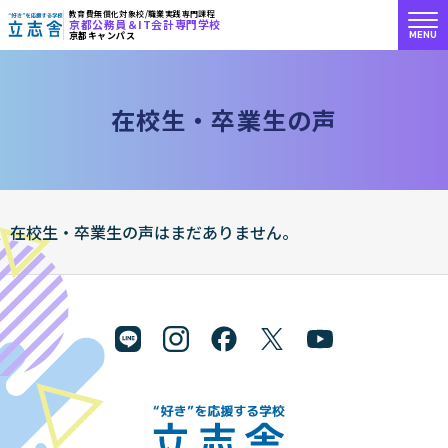
教育費無償化対象校/職業実践専門課程
京都公務員＆IT会計専門学校
MENU
京都キャンパス
"好き"を応援する学校 立志舎
在
校
生
・
卒
業
生
の
声
在校生・卒業生の声はまだありません。