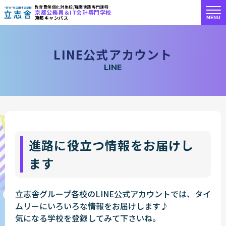
教育費無償化対象校/職業実践専門課程
京都公務員＆IT会計専門学校
MENU
京都キャンパス
"好き"を応援する学校 立志舎
L
I
N
E
公
式
ア
カ
ウ
ン
ト
L
I
N
E
進路に役立つ情報をお届けし
ます
立志舎グループ各校のLINE公式アカウントでは、タイ
ムリーにいろいろな情報をお届けします♪
気になる学校を登録してみて下さいね。